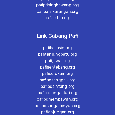
pafipdsingkawang.org
pafibalaikarangan.org
pafisedau.org
Link Cabang Pafi
pafikaliasin.org
pafitanjungbatu.org
pafijawai.org
pafisentebang.org
pafiserukam.org
pafipdsanggau.org
pafipdsintang.org
pafipdsungaiduri.org
pafipdmempawah.org
pafipdsungaipinyuh.org
pafianjungan.org