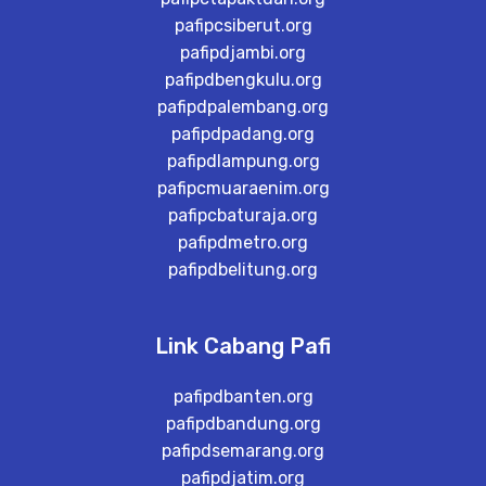
pafipcsiberut.org
pafipdjambi.org
pafipdbengkulu.org
pafipdpalembang.org
pafipdpadang.org
pafipdlampung.org
pafipcmuaraenim.org
pafipcbaturaja.org
pafipdmetro.org
pafipdbelitung.org
Link Cabang Pafi
pafipdbanten.org
pafipdbandung.org
pafipdsemarang.org
pafipdjatim.org